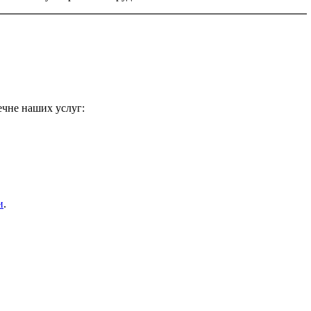
ечне наших услуг:
и
.