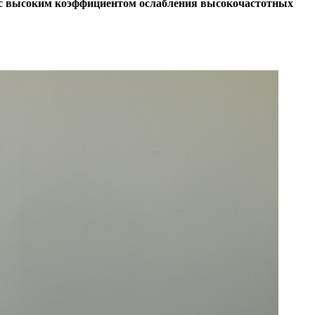
а с высоким коэффициентом ослабления высокочастотных