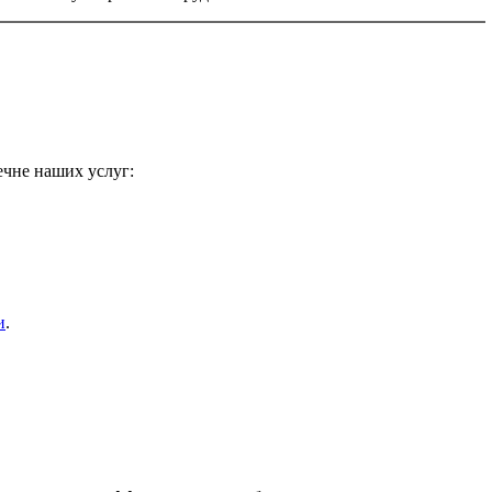
ечне наших услуг:
и
.