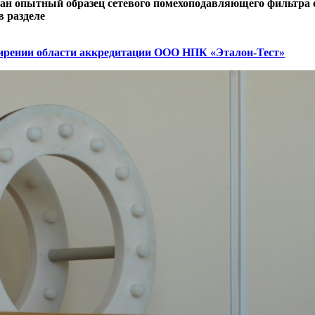
отан опытный образец сетевого помехоподавляющего фильтр
в разделе
ширении области аккредитации ООО НПК «Эталон-Тест»